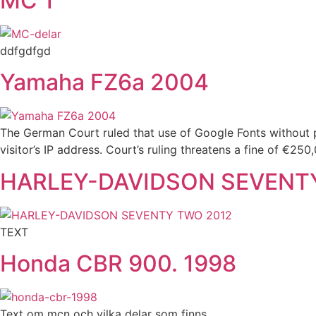
MC 1
ddfgdfgd
Yamaha FZ6a 2004
The German Court ruled that use of Google Fonts without p
visitor’s IP address. Court’s ruling threatens a fine of €2
HARLEY-DAVIDSON SEVENT
TEXT
Honda CBR 900. 1998
Text om mcn och vilka delar som finns.