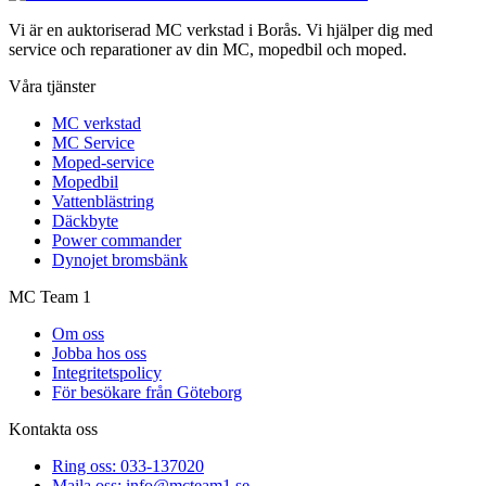
Vi är en auktoriserad MC verkstad i Borås. Vi hjälper dig med
service och reparationer av din MC, mopedbil och moped.
Våra tjänster
MC verkstad
MC Service
Moped-service
Mopedbil
Vattenblästring
Däckbyte
Power commander
Dynojet bromsbänk
MC Team 1
Om oss
Jobba hos oss
Integritetspolicy
För besökare från Göteborg
Kontakta oss
Ring oss: 033-137020
Maila oss: info@mcteam1.se