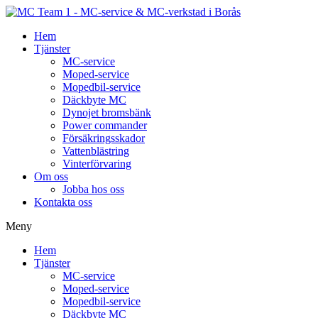
Hem
Tjänster
MC-service
Moped-service
Mopedbil-service
Däckbyte MC
Dynojet bromsbänk
Power commander
Försäkringsskador
Vattenblästring
Vinterförvaring
Om oss
Jobba hos oss
Kontakta oss
Meny
Hem
Tjänster
MC-service
Moped-service
Mopedbil-service
Däckbyte MC